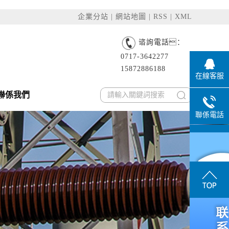
企業分站
|
網站地圖
|
RSS
|
XML
谘詢電話：
0717-3642277
15872886188
在線客服
聯係我們
聯係電話