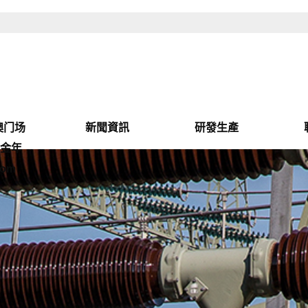
澳门场
新聞資訊
研發生產
.金年
com