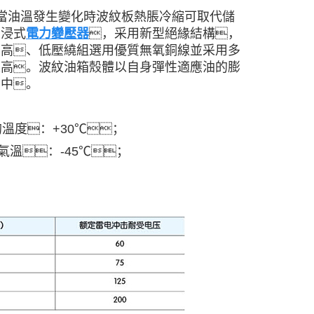
當油溫發生變化時波紋板熱脹冷縮可取代儲
油浸式
電力變壓器
，采用新型絕緣結構，
；高、低壓繞組選用優質無氧銅線並采用多
度高。波紋油箱殼體以自身彈性適應油的膨
備中。
：+30℃；
：-45℃；