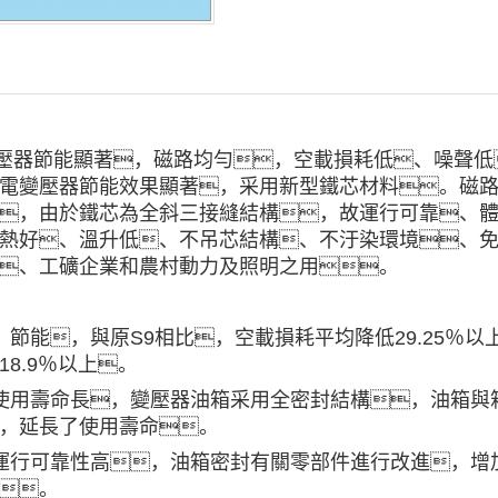
壓器節能顯著，磁路均勻，空載損耗低、噪聲低
電變壓器節能效果顯著，采用新型鐵芯材料。磁
，由於鐵芯為全斜三接縫結構，故運行可靠、
熱好、溫升低、不吊芯結構、不汙染環境、
、工礦企業和農村動力及照明之用。
能，與原S9相比，空載損耗平均降低29.25％以上
18.9％以上。
用壽命長，變壓器油箱采用全密封結構，油箱與
，延長了使用壽命。
行可靠性高，油箱密封有關零部件進行改進，增
。