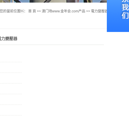
您的當前位置：
首 頁
>>
澳门场www.金年会.com产品
>>
電力變壓器
在線留言
能電力變壓器