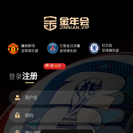
送
18
元
注册
登录