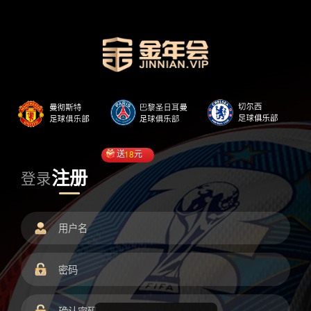
送
18
元
注册
登录